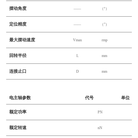
摆动角度
——
（°）
定位精度
——
（”）
最大摆动速度
Vmax
rmp
回转半径
L
mm
连接止口
D
mm
电主轴参数
代号
单位
额定功率
PN
K
额定转速
nN
rp