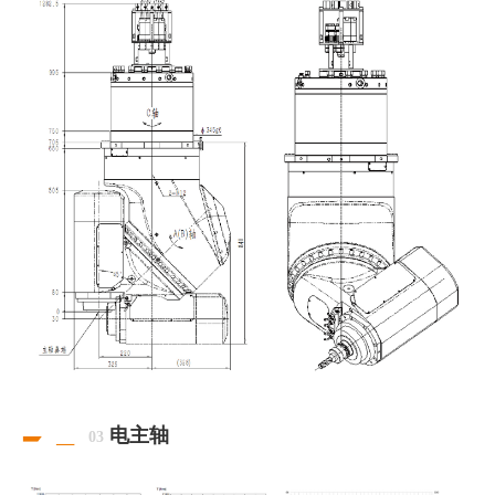
电主轴
03