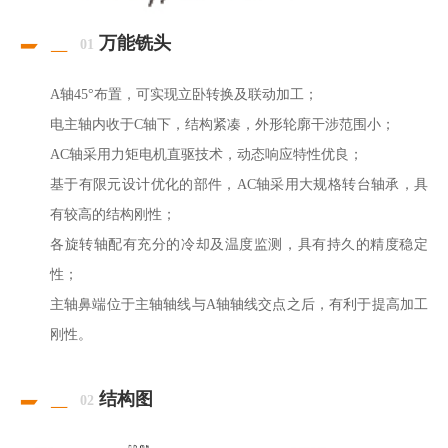
万能铣头
01
A轴45°布置，可实现立卧转换及联动加工；
电主轴内收于C轴下，结构紧凑，外形轮廓干涉范围小；
AC轴采用力矩电机直驱技术，动态响应特性优良；
基于有限元设计优化的部件，AC轴采用大规格转台轴承，具
有较高的结构刚性；
各旋转轴配有充分的冷却及温度监测，具有持久的精度稳定
性；
主轴鼻端位于主轴轴线与A轴轴线交点之后，有利于提高加工
刚性。
结构图
02