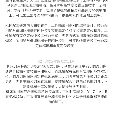
主轴直驱技术、X/Y/Z 三直线轴均采用直驱技术，工件轴不参与联
动其余五轴实现五轴联动。高分辨率高精度位置反馈技术、全闭
环、热变形补偿等技术，实现了整机的高精度和高速度的铣削加
工。可以加工出复杂的空间曲面，提高整机性能及加工效率。
机床配套研发的大扭矩转台、工件轴采用高刚性结构设计。转台采
用绝对值编码器进行闭环控制实现高定位精度和重复定位精度。工
件轴配有零点定位快换工作台形式，夹紧方式采用液压涨套环抱式
锁紧，采用绝对值编码器进行闭环控制，可实现快捷更换工作台高
定位精度和重复定位精度。
02
48把双排圆盘式刀库
机床刀库标配 48把双排圆盘式刀库，动作迅速且平稳，圆盘刀库
通过直线轴和旋转轴伺服驱动，直线轴配有光栅尺实现闭环精准定
位。圆盘刀库底座固定在机床底座上，刀具主轴离刀库换刀点距离
更近，刀具主轴和刀库直线轴、旋转轴配合可以自己拾取刀具，不
需要机械手二次传递，大幅提升换刀时间。
机床采用国产总线式高档数控系统，可同时实现 X、Y、Z、A、B
五坐标联动，可采用直线插补和圆弧插补的方法进行轮廓和三维曲
面的加工。